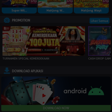
Super Wil...
Mahjong W...
Mahjong Ways
PROMOTION
Lihat Semua
TURNAMEN SPECIAL KEMERDEKAAN
CASH DROP GAME
DOWNLOAD APLIKASI