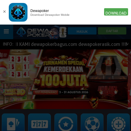
×
Dewapoker
DOWNLOAD
Download Dewapoker Mobile
I KAMI dewapokerbagus.com dewapokerasik.com !!!MANDIRI O
INFO:
HOME
POKER
SLOT GAME
IDN E-LOTTERY
NEW
NEW
SPORTBOOK
LIVE CASINO
IDNLIVE
NEW
TOGEL
ESPORTS
ARCADE
NEW
NEW
NEW
TEMBAK IKAN
IDNRAFFLE
IDNTRADE