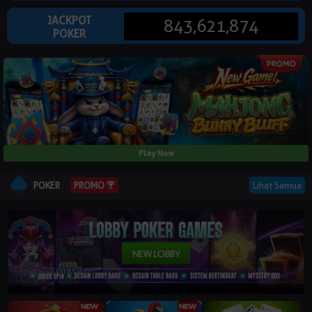
© Copyright 2026 dwpkr88win.net - All right reserved | 18+
JACKPOT
843,621,874
POKER
Play Now
POKER
Lihat Semua
PROMO