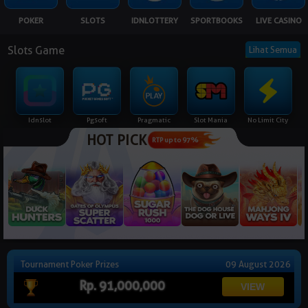
NEW
POKER
SLOTS
IDNLOTTERY
SPORTBOOKS
LIVE CASINO
TANGKAS
RTP
Slots Game
Lihat Semua
DEPOSIT
WITHDRAW
Idnslot
Pgsoft
Pragmatic
Slot Mania
No Limit City
HOT PICK
PROMOSI
RTP up to 97%
DOWNLOAD APLIKASI
REFERRAL
JACKPOT
Tournament Poker Prizes
09 August 2026
VIP MEMBER
Rp. 91,000,000
HUBUNGI KAMI